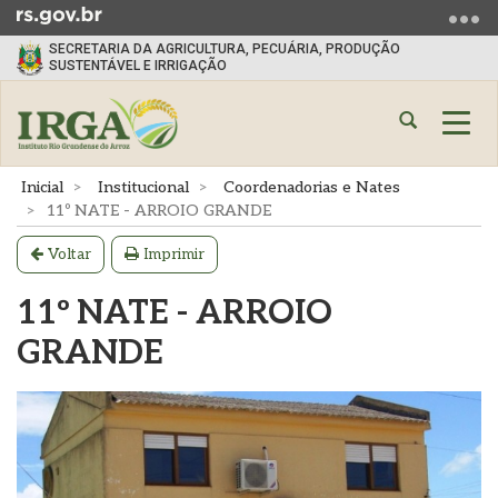
Ir
para
SECRETARIA DA AGRICULTURA, PECUÁRIA, PRODUÇÃO
o
SUSTENTÁVEL E IRRIGAÇÃO
conteúdo
Ir
Abrir
Alte
para
a
a
o
busca
nave
Início
Inicial
Institucional
Coordenadorias e Nates
menu
do
11º NATE - ARROIO GRANDE
Ir
conteúdo
para
Voltar
Imprimir
a
11º NATE - ARROIO
busca
GRANDE