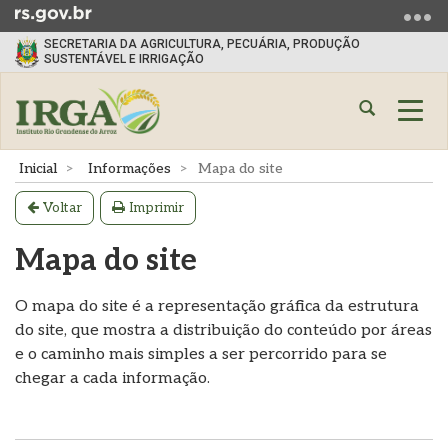
Ir
para
SECRETARIA DA AGRICULTURA, PECUÁRIA, PRODUÇÃO
o
SUSTENTÁVEL E IRRIGAÇÃO
conteúdo
Ir
Abrir
Alte
para
a
a
o
busca
nave
Início
Inicial
Informações
Mapa do site
menu
do
Ir
conteúdo
Voltar
Imprimir
para
a
Mapa do site
busca
O mapa do site é a representação gráfica da estrutura
do site, que mostra a distribuição do conteúdo por áreas
e o caminho mais simples a ser percorrido para se
chegar a cada informação.