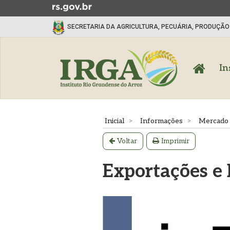
Ir
para
SECRETARIA DA AGRICULTURA, PECUÁRIA, PRODUÇÃO
o
conteúdo
Início
Ir
do
para
menu
In
o
menu
Ir
Início
para
do
Inicial
Informações
Mercado
a
conteúdo
busca
Voltar
Imprimir
Exportações e