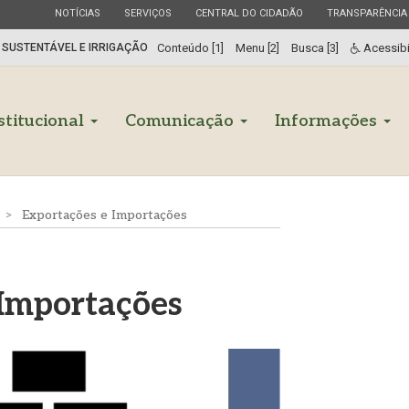
ESTADO
ESTADO
ESTADO
ESTADO
NOTÍCIAS
SERVIÇOS
CENTRAL DO CIDADÃO
TRANSPARÊNCIA
 SUSTENTÁVEL E IRRIGAÇÃO
Conteúdo [1]
Menu [2]
Busca [3]
Acessibi
stitucional
Comunicação
Informações
Exportações e Importações
 Importações