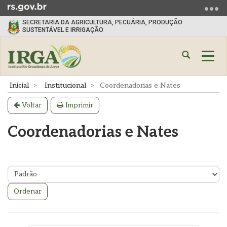
Ir
para
SECRETARIA DA AGRICULTURA, PECUÁRIA, PRODUÇÃO
o
SUSTENTÁVEL E IRRIGAÇÃO
conteúdo
Ir
Abrir
Alte
para
a
a
o
busca
nave
Início
Inicial
Institucional
Coordenadorias e Nates
menu
do
Ir
conteúdo
Voltar
Imprimir
para
a
Coordenadorias e Nates
busca
Ordenar