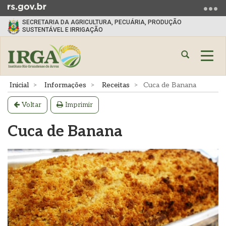
Ir
para
SECRETARIA DA AGRICULTURA, PECUÁRIA, PRODUÇÃO
o
SUSTENTÁVEL E IRRIGAÇÃO
conteúdo
Ir
Abrir
Alte
para
a
a
o
busca
nave
Início
Inicial
Informações
Receitas
Cuca de Banana
menu
do
Ir
conteúdo
Voltar
Imprimir
para
a
Cuca de Banana
busca