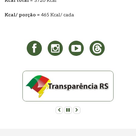
Kcal total =
3720 Kcal
Kcal/ porção =
465 Kcal/ cada
Anterior
Pausar
Próximo