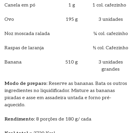
Canela em pó
1 g
1 col. cafezinho
Ovo
195 g
3 unidades
Noz moscada ralada
¼ col. cafezinho
Raspas de laranja
½ col. Cafezinho
Banana
510 g
3 unidades
grandes
Modo de preparo:
Reserve as bananas. Bata os outros
ingredientes no liquidificador. Misture as bananas
picadas e asse em assadeira untada e forno pré-
aquecido.
Rendimento:
8 porções de 180 g/ cada