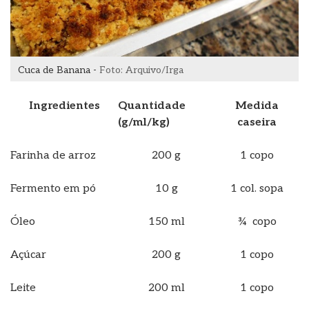
Cuca de Banana -
Foto: Arquivo/Irga
Ingredientes
Quantidade
Medida
(g/ml/kg)
caseira
Farinha de arroz
200 g
1 copo
Fermento em pó
10 g
1 col. sopa
Óleo
150 ml
¾ copo
Açúcar
200 g
1 copo
Leite
200 ml
1 copo