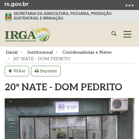
Ir
para
SECRETARIA DA AGRICULTURA, PECUÁRIA, PRODUÇÃO
o
SUSTENTÁVEL E IRRIGAÇÃO
conteúdo
Ir
Abrir
Alte
para
a
a
o
busca
nave
Início
Inicial
Institucional
Coordenadorias e Nates
menu
do
20º NATE - DOM PEDRITO
Ir
conteúdo
para
Voltar
Imprimir
a
20º NATE - DOM PEDRITO
busca